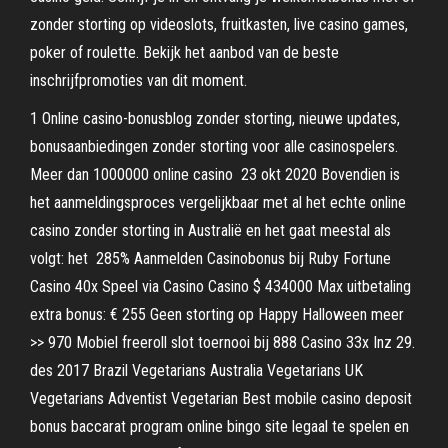
zonder storting op videoslots, fruitkasten, live casino games,
poker of roulette. Bekijk het aanbod van de beste
inschrijfpromoties van dit moment.
1 Online casino-bonusblog zonder storting, nieuwe updates,
bonusaanbiedingen zonder storting voor alle casinospelers.
Meer dan 1000000 online casino 23 okt 2020 Bovendien is
het aanmeldingsproces vergelijkbaar met al het echte online
casino zonder storting in Australië en het gaat meestal als
volgt: het 285% Aanmelden Casinobonus bij Ruby Fortune
Casino 40x Speel via Casino Casino $ 434000 Max uitbetaling
extra bonus: € 255 Geen storting op Happy Halloween meer
>> 970 Mobiel freeroll slot toernooi bij 888 Casino 33x Inz 29.
des 2017 Brazil Vegetarians Australia Vegetarians UK
Vegetarians Adventist Vegetarian Best mobile casino deposit
bonus baccarat program online bingo site legaal te spelen en