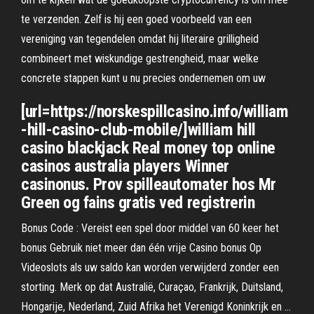
te verzenden. Zelf is hij een goed voorbeeld van een
vereniging van tegendelen omdat hij literaire grilligheid
combineert met wiskundige gestrengheid, maar welke
concrete stappen kunt u nu precies ondernemen om uw
[url=https://norskespillcasino.info/william
-hill-casino-club-mobile/]william hill
casino blackjack Real money top online
casinos australia players Winner
casinonus. Prov spilleautomater hos Mr
Green og fains gratis ved registrerin
Bonus Code : Vereist een spel door middel van 60 keer het
bonus Gebruik niet meer dan één vrije Casino bonus Op
Videoslots als uw saldo kan worden verwijderd zonder een
storting. Merk op dat Australië, Curaçao, Frankrijk, Duitsland,
Hongarije, Nederland, Zuid Afrika het Verenigd Koninkrijk en …