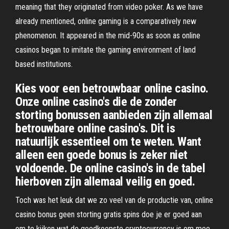
meaning that they originated from video poker. As we have
already mentioned, online gaming is a comparatively new
phenomenon. It appeared in the mid-90s as soon as online
casinos began to imitate the gaming environment of land
based institutions.
Kies voor een betrouwbaar online casino.
Onze online casino's die de zonder
storting bonussen aanbieden zijn allemaal
betrouwbare online casino's. Dit is
natuurlijk essentieel om te weten. Want
alleen een goede bonus is zeker niet
voldoende. De online casino's in de tabel
hierboven zijn allemaal veilig en goed.
Toch was het leuk dat we zo veel van de productie van, online
casino bonus geen storting gratis spins doe je er goed aan
om te kijken wat de goedkoopste cryptocurrency is om mee