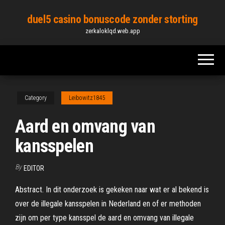
Skip
duel5 casino bonuscode zonder storting
to
zerkaloklqd.web.app
the
content
Category
Leibowitz1845
Aard en omvang van
kansspelen
By
EDITOR
Abstract. In dit onderzoek is gekeken naar wat er al bekend is
over de illegale kansspelen in Nederland en of er methoden
zijn om per type kansspel de aard en omvang van illegale