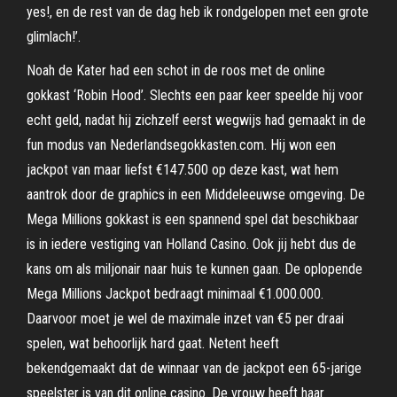
yes!, en de rest van de dag heb ik rondgelopen met een grote
glimlach!’.
Noah de Kater had een schot in de roos met de online
gokkast ‘Robin Hood’. Slechts een paar keer speelde hij voor
echt geld, nadat hij zichzelf eerst wegwijs had gemaakt in de
fun modus van Nederlandsegokkasten.com. Hij won een
jackpot van maar liefst €147.500 op deze kast, wat hem
aantrok door de graphics in een Middeleeuwse omgeving. De
Mega Millions gokkast is een spannend spel dat beschikbaar
is in iedere vestiging van Holland Casino. Ook jij hebt dus de
kans om als miljonair naar huis te kunnen gaan. De oplopende
Mega Millions Jackpot bedraagt minimaal €1.000.000.
Daarvoor moet je wel de maximale inzet van €5 per draai
spelen, wat behoorlijk hard gaat. Netent heeft
bekendgemaakt dat de winnaar van de jackpot een 65-jarige
speelster is van dit online casino. De vrouw heeft haar