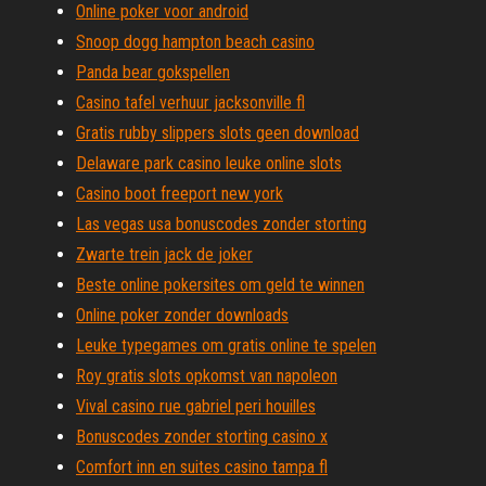
Online poker voor android
Snoop dogg hampton beach casino
Panda bear gokspellen
Casino tafel verhuur jacksonville fl
Gratis rubby slippers slots geen download
Delaware park casino leuke online slots
Casino boot freeport new york
Las vegas usa bonuscodes zonder storting
Zwarte trein jack de joker
Beste online pokersites om geld te winnen
Online poker zonder downloads
Leuke typegames om gratis online te spelen
Roy gratis slots opkomst van napoleon
Vival casino rue gabriel peri houilles
Bonuscodes zonder storting casino x
Comfort inn en suites casino tampa fl