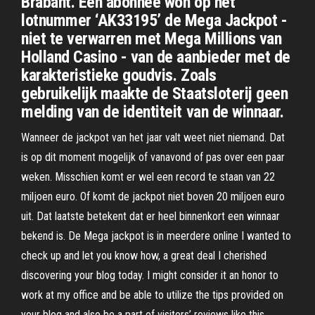
Brabant. Een abonnee won op het
lotnummer ‘AK33195’ de Mega Jackpot -
niet te verwarren met Mega Millions van
Holland Casino - van de aanbieder met de
karakteristieke goudvis. Zoals
gebruikelijk maakte de Staatsloterij geen
melding van de identiteit van de winnaar.
Wanneer de jackpot van het jaar valt weet niet niemand. Dat
is op dit moment mogelijk of vanavond of pas over een paar
weken. Misschien komt er wel een record te staan van 22
miljoen euro. Of komt de jackpot niet boven 20 miljoen euro
uit. Dat laatste betekent dat er heel binnenkort een winnaar
bekend is. De Mega jackpot is in meerdere online I wanted to
check up and let you know how, a great deal I cherished
discovering your blog today. I might consider it an honor to
work at my office and be able to utilize the tips provided on
your blog and also be a part of visitors’ reviews like this.