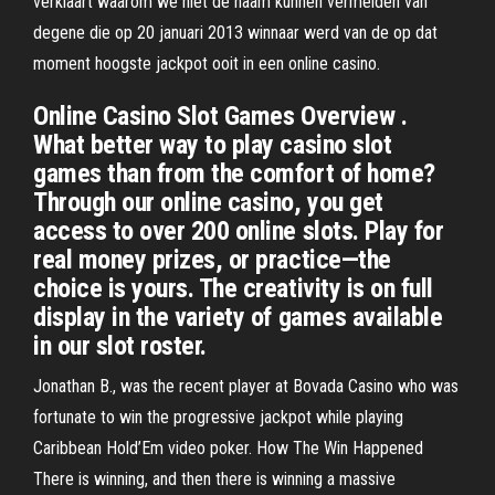
verklaart waarom we niet de naam kunnen vermelden van
degene die op 20 januari 2013 winnaar werd van de op dat
moment hoogste jackpot ooit in een online casino.
Online Casino Slot Games Overview .
What better way to play casino slot
games than from the comfort of home?
Through our online casino, you get
access to over 200 online slots. Play for
real money prizes, or practice—the
choice is yours. The creativity is on full
display in the variety of games available
in our slot roster.
Jonathan B., was the recent player at Bovada Casino who was
fortunate to win the progressive jackpot while playing
Caribbean Hold’Em video poker. How The Win Happened
There is winning, and then there is winning a massive